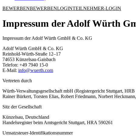
BEWERBEN
BEWERBEN
LOGIN
TEILNEHMER-LOGIN
Impressum der Adolf Würth 
Impressum der Adolf Würth GmbH & Co. KG
Adolf Würth GmbH & Co. KG
Reinhold-Würth-Straße 12–17
74653 Künzelsau-Gaisbach
Telefon: +49 7940 15-0
E-Mail:
info@wuerth.com
Vertreten durch
Würth-Verwaltungsgesellschaft mbH (Registergericht Stuttgart, HRB 5
Rainer Bürkert, Torsten Elias, Robert Friedmann, Norbert Heckman
Sitz der Gesellschaft
Künzelsau, Deutschland
Handelsregister beim Amtsgericht Stuttgart, HRA 590261
Umsatzsteuer-Identifikationsnummer