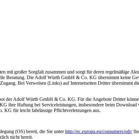
iten mit großer Sorgfalt zusammen und sorgt für deren regelmäßige Ak
uelle Beratung. Die Adolf Würth GmbH & Co. KG übernimmt keine Gewähr
en Zugang. Bei Verweisen (Links) auf Internetseiten Dritter übernimm
ebot der Adolf Würth GmbH & Co. KG. Für die Angebote Dritter können
. KG ihre Haftung bei Serviceleistungen, insbesondere beim Downlo
 KG für leicht fahrlässige Pflichtverletzungen aus.
legung (OS) bereit, die Sie unter
http://ec.europa.eu/consumers/odr/
fin
lich nicht bereit.