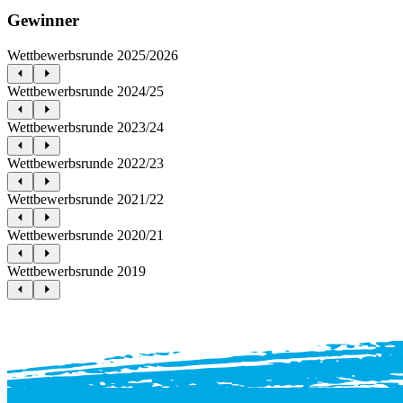
Gewinner
Wettbewerbsrunde 2025/2026
Wettbewerbsrunde 2024/25
Wettbewerbsrunde 2023/24
Wettbewerbsrunde 2022/23
Wettbewerbsrunde 2021/22
Wettbewerbsrunde 2020/21
Wettbewerbsrunde 2019