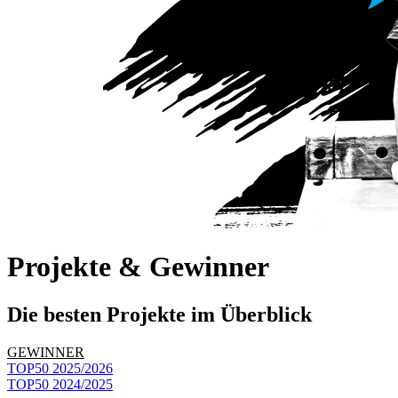
Projekte & Gewinner
Die besten Projekte im Überblick
GEWINNER
TOP50 2025/2026
TOP50 2024/2025