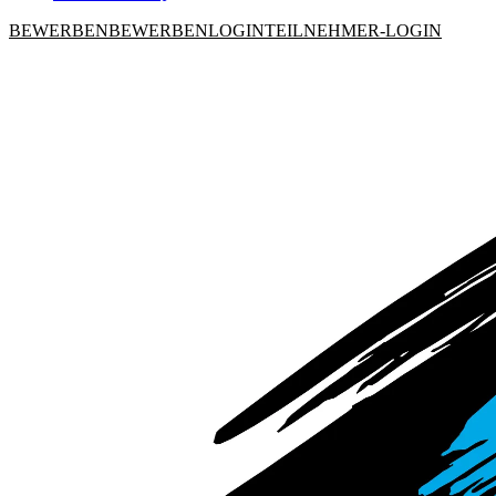
BEWERBEN
BEWERBEN
LOGIN
TEILNEHMER-LOGIN